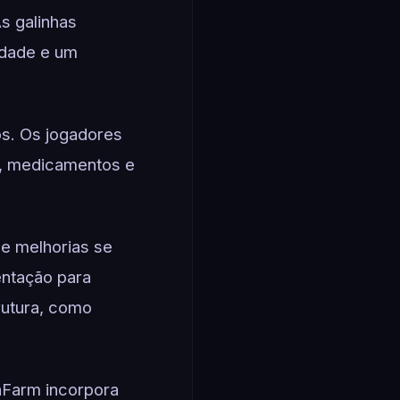
s galinhas
idade e um
s. Os jogadores
o, medicamentos e
e melhorias se
entação para
rutura, como
nFarm incorpora