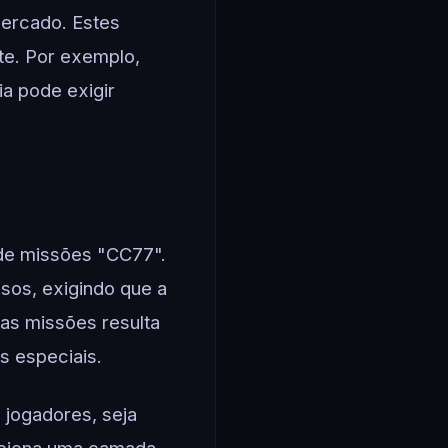
mercado. Estes
te. Por exemplo,
a pode exigir
 de missões "CC77".
nsos, exigindo que a
sas missões resulta
s especiais.
jogadores, seja
diciona uma camada