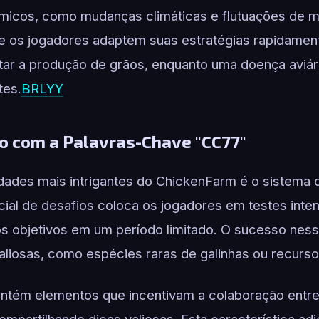
âmicos, como mudanças climáticas e flutuações de 
 os jogadores adaptem suas estratégias rapidamen
tar a produção de grãos, enquanto uma doença aviári
tes.
BRLYY
o com a Palavras-Chave "CC77"
dades mais intrigantes do ChickenFarm é o sistema
ial de desafios coloca os jogadores em testes inte
tos objetivos em um período limitado. O sucesso nes
iosas, como espécies raras de galinhas ou recurso
tém elementos que incentivam a colaboração entre 
ompartilhando dicas valiosas. Esta característica a