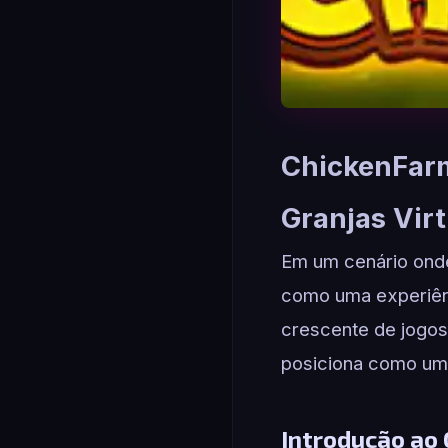
ChickenFarm
Granjas Virt
Em um cenário onde
como uma experiênc
crescente de jogos
posiciona como uma
Introdução ao