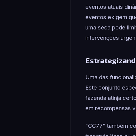
eventos atuais din
eventos exigem que
uma seca pode limi
intervenções urgen
Estrategizand
Uma das funcionali
Este conjunto espec
fazenda atinja cer
em recompensas val
"CC77" também con
trocando itens ou c