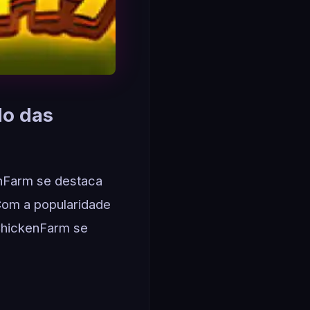
do das
enFarm se destaca
Com a popularidade
ChickenFarm se