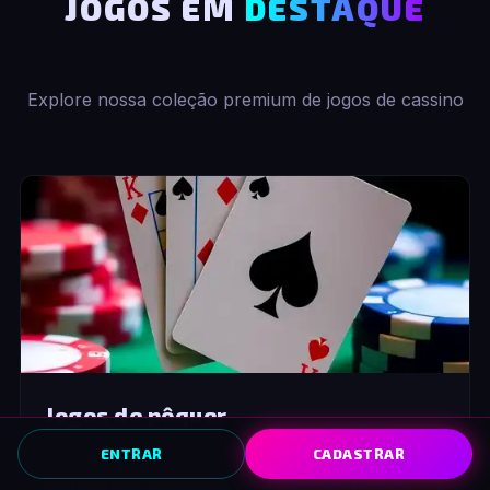
JOGOS EM
DESTAQUE
Explore nossa coleção premium de jogos de cassino
Jogos de pôquer
Uma análise detalhada dos jogos de pôquer,
ENTRAR
CADASTRAR
explorando as estratégias essenciais e dicas