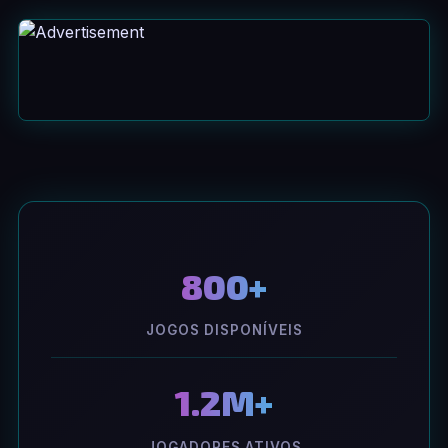
800+
JOGOS DISPONÍVEIS
1.2M+
JOGADORES ATIVOS