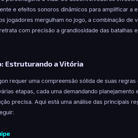
vente e efeitos sonoros dinâmicos para amplificar a 
os jogadores mergulham no jogo, a combinação de v
 retrata com precisão a grandiosidade das batalhas 
: Estruturando a Vitória
gon requer uma compreensão sólida de suas regras
 várias etapas, cada uma demandando planejamento 
ão precisa. Aqui está uma análise das principais re
guir:
uipe