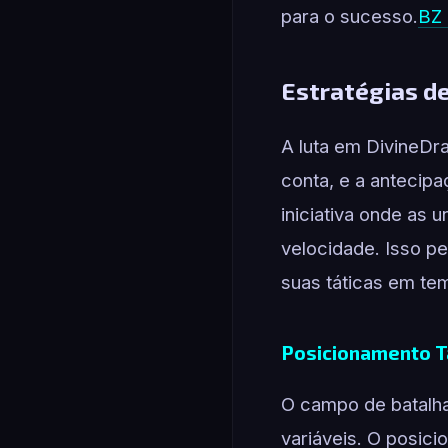
para o sucesso.
BZ
Estratégias d
A luta em DivineDr
conta, e a antecip
iniciativa onde as
velocidade. Isso p
suas táticas em tem
Posicionamento T
O campo de batalha
variáveis. O posici