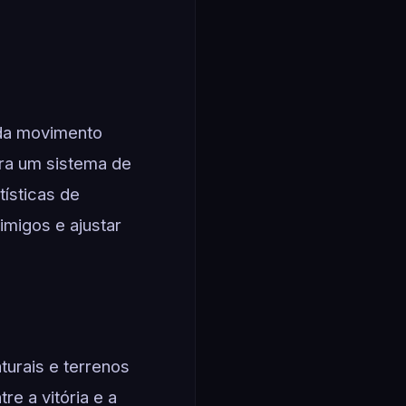
ada movimento
ora um sistema de
ísticas de
imigos e ajustar
turais e terrenos
re a vitória e a