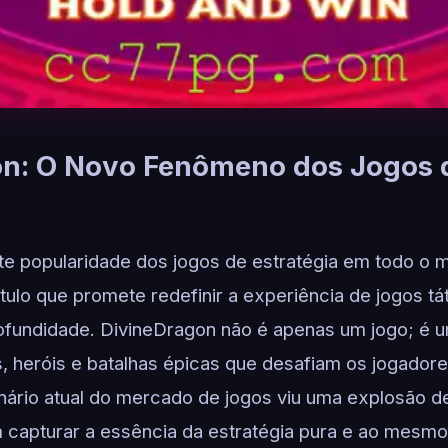
on: O Novo Fenômeno dos Jogos 
e popularidade dos jogos de estratégia em todo o 
tulo que promete redefinir a experiência de jogos t
fundidade. DivineDragon não é apenas um jogo; é u
, heróis e batalhas épicas que desafiam os jogador
nário atual do mercado de jogos viu uma explosão de
capturar a essência da estratégia pura e ao mesmo