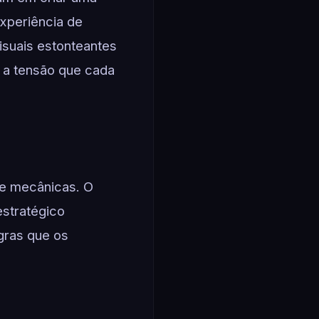
experiência de
isuais estonteantes
e a tensão que cada
 e mecânicas. O
estratégico
gras que os