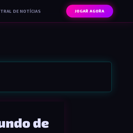
TRAL DE NOTÍCIAS
JOGAR AGORA
undo de