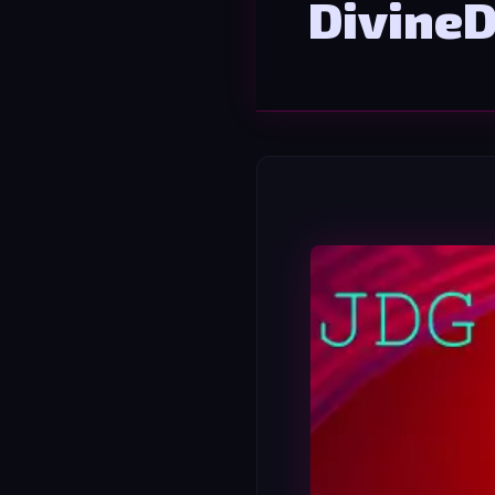
DivineD