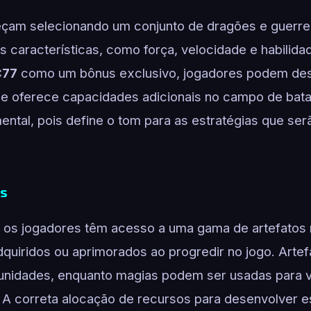
çam selecionando um conjunto de dragões e guerrei
s características, como força, velocidade e habilid
77
como um bônus exclusivo, jogadores podem de
que oferece capacidades adicionais no campo de bata
ental, pois define o tom para as estratégias que s
as
 os jogadores têm acesso a uma gama de artefatos m
quiridos ou aprimorados ao progredir no jogo. Arte
unidades, enquanto magias podem ser usadas para v
A correta alocação de recursos para desenvolver ess