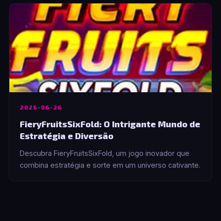
2026-06-26
FieryFruitsSixFold: O Intrigante Mundo de
Estratégia e Diversão
Descubra FieryFruitsSixFold, um jogo inovador que
combina estratégia e sorte em um universo cativante.