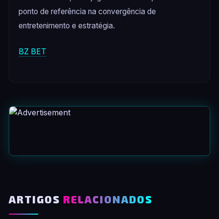
ponto de referência na convergência de
entretenimento e estratégia.
BZ BET
ARTIGOS
RELACIONADOS