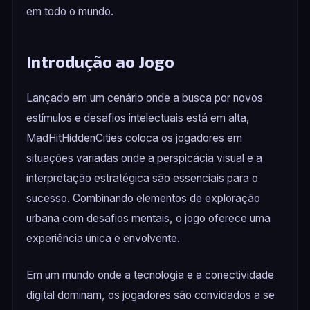
em todo o mundo.
Introdução ao Jogo
Lançado em um cenário onde a busca por novos
estímulos e desafios intelectuais está em alta,
MadHitHiddenCities coloca os jogadores em
situações variadas onde a perspicácia visual e a
interpretação estratégica são essenciais para o
sucesso. Combinando elementos de exploração
urbana com desafios mentais, o jogo oferece uma
experiência única e envolvente.
Em um mundo onde a tecnologia e a conectividade
digital dominam, os jogadores são convidados a se