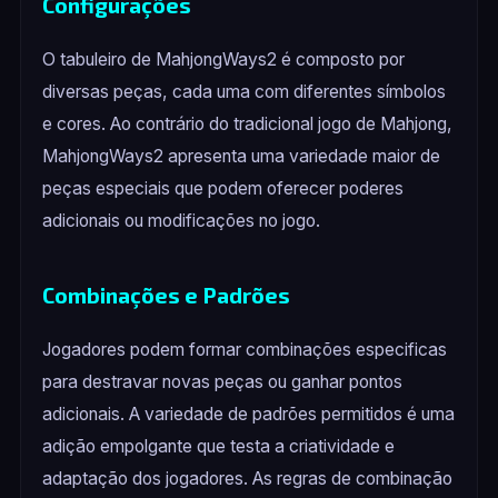
Configurações
O tabuleiro de MahjongWays2 é composto por
diversas peças, cada uma com diferentes símbolos
e cores. Ao contrário do tradicional jogo de Mahjong,
MahjongWays2 apresenta uma variedade maior de
peças especiais que podem oferecer poderes
adicionais ou modificações no jogo.
Combinações e Padrões
Jogadores podem formar combinações especificas
para destravar novas peças ou ganhar pontos
adicionais. A variedade de padrões permitidos é uma
adição empolgante que testa a criatividade e
adaptação dos jogadores. As regras de combinação