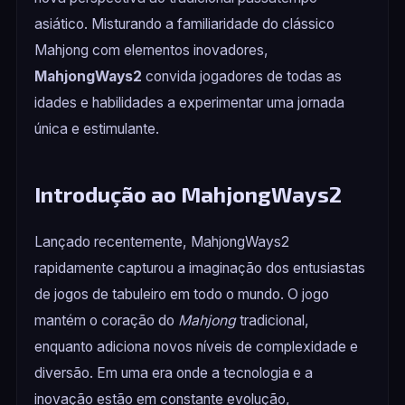
asiático. Misturando a familiaridade do clássico
Mahjong com elementos inovadores,
MahjongWays2
convida jogadores de todas as
idades e habilidades a experimentar uma jornada
única e estimulante.
Introdução ao MahjongWays2
Lançado recentemente, MahjongWays2
rapidamente capturou a imaginação dos entusiastas
de jogos de tabuleiro em todo o mundo. O jogo
mantém o coração do
Mahjong
tradicional,
enquanto adiciona novos níveis de complexidade e
diversão. Em uma era onde a tecnologia e a
inovação estão em constante evolução,