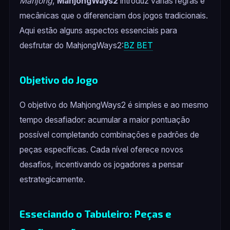
Mahjong
,
MahjongWays2
introduz várias regras e
mecânicas que o diferenciam dos jogos tradicionais.
Aqui estão alguns aspectos essenciais para
desfrutar do MahjongWays2:
BZ BET
Objetivo do Jogo
O objetivo do MahjongWays2 é simples e ao mesmo
tempo desafiador: acumular a maior pontuação
possível completando combinações e padrões de
peças específicas. Cada nível oferece novos
desafios, incentivando os jogadores a pensar
estrategicamente.
Esseciando o Tabuleiro: Peças e