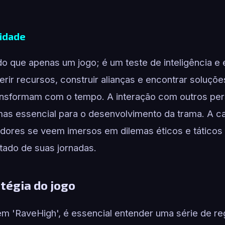
lidade
o que apenas um jogo; é um teste de inteligência e 
ir recursos, construir alianças e encontrar soluçõe
ansformam com o tempo. A interação com outros pe
 mas essencial para o desenvolvimento da trama. A c
dores se veem imersos em dilemas éticos e tático
tado de suas jornadas.
tégia do jogo
o em 'RaveHigh', é essencial entender uma série de 