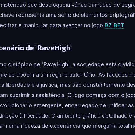
misterioso que desbloqueia várias camadas de segr
-chave representa uma série de elementos criptográ
cifrar e manipular para avançar no jogo.
BZ BET
cenário de 'RaveHigh'
mo distópico de 'RaveHigh', a sociedade está dividi
ue se opõem a um regime autoritário. As facções in
 a liberdade e a justiça, mas são constantemente de
am suprimir a resistência. O jogo começa com o jo
evolucionário emergente, encarregado de unificar as 
reção à liberdade. O ambiente gráfico detalhado e a
onam uma riqueza de experiência que mergulha total