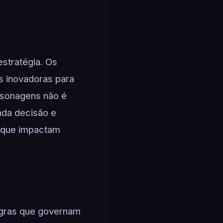
estratégia. Os
s inovadoras para
rsonagens não é
ada decisão e
s que impactam
regras que governam