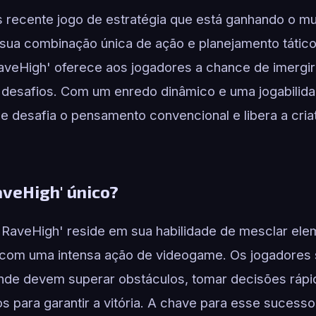
s recente jogo de estratégia que está ganhando o 
sua combinação única de ação e planejamento tátic
'RaveHigh' oferece aos jogadores a chance de imerg
e desafios. Com um enredo dinâmico e uma jogabilid
 desafia o pensamento convencional e libera a criat
aveHigh' único?
 'RaveHigh' reside em sua habilidade de mesclar el
s com uma intensa ação de videogame. Os jogadores
nde devem superar obstáculos, tomar decisões rápi
s para garantir a vitória. A chave para esse sucess