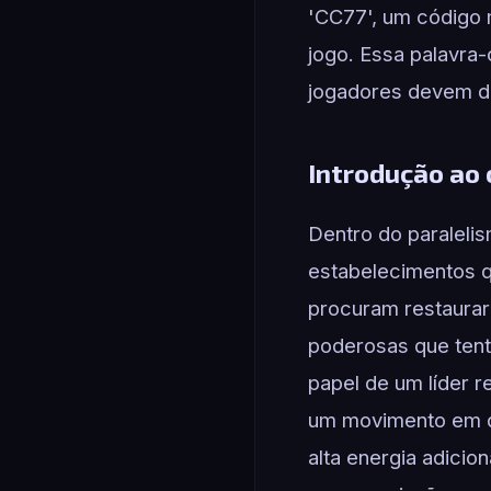
'CC77', um código 
jogo. Essa palavra
jogadores devem de
Introdução ao 
Dentro do paralelis
estabelecimentos q
procuram restaurar
poderosas que tent
papel de um líder r
um movimento em di
alta energia adici